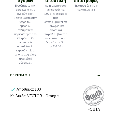
αγορών
αποστολή
επιστροφές
Εγγυόμαστε την
Αν η αγορές σας
Επιστροφές χωρίς
ασφαλεια των
ξεπερνούν τα
ταλαιπωρία !
αγορών σας ,
100€, η εταιρεία
βρισκόμαστε στον
μας
χώρο του
αναλαμβάνει τα
εμπορίου
μεταφορικά
ενδυμάτων
έξοδα και
περισσότερα από
παραλαμβάνετε
25 χρόνια. Οι
τα προϊόντα σας
οικονομικές
δωρεάν σε όλη
συναλλαγές
την Ελλάδα.
περνούν μέσα
από το ασφαλές
τραπεζικό
σύστημα .
ΠΕΡΙΓΡΑΦΉ
Απόθεμα:
100
Κωδικός:
VECTOR - Orange
FOUTA