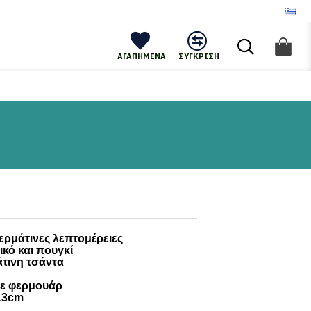
ΑΓΑΠΗΜΈΝΑ
ΣΎΓΚΡΙΣΗ
ρμάτινες λεπτομέρειες
ικό και πουγκί
άτινη τσάντα
με φερμουάρ
*13cm