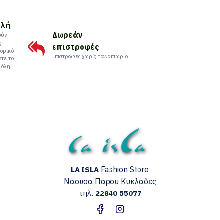
ολή
Δωρεάν
ούν
ς
επιστροφές
ορικά
Επιστροφές χωρίς ταλαιπωρία
ετε τα
!
 όλη
Fashion Store
LA ISLA
Νάουσα Πάρου
Κυκλάδες
τηλ.
22840 55077