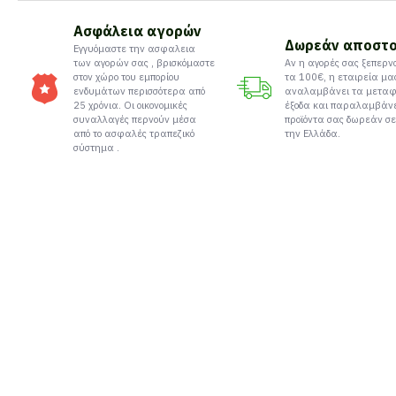
Ασφάλεια αγορών
Δωρεάν αποστ
Εγγυόμαστε την ασφαλεια
των αγορών σας , βρισκόμαστε
Αν η αγορές σας ξεπερν
στον χώρο του εμπορίου
τα 100€, η εταιρεία μα
ενδυμάτων περισσότερα από
αναλαμβάνει τα μεταφ
25 χρόνια. Οι οικονομικές
έξοδα και παραλαμβάν
συναλλαγές περνούν μέσα
προϊόντα σας δωρεάν σε
από το ασφαλές τραπεζικό
την Ελλάδα.
σύστημα .