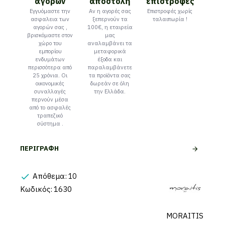
αγορών
αποστολή
επιστροφές
Εγγυόμαστε την
Αν η αγορές σας
Επιστροφές χωρίς
ασφαλεια των
ξεπερνούν τα
ταλαιπωρία !
αγορών σας ,
100€, η εταιρεία
βρισκόμαστε στον
μας
χώρο του
αναλαμβάνει τα
εμπορίου
μεταφορικά
ενδυμάτων
έξοδα και
περισσότερα από
παραλαμβάνετε
25 χρόνια. Οι
τα προϊόντα σας
οικονομικές
δωρεάν σε όλη
συναλλαγές
την Ελλάδα.
περνούν μέσα
από το ασφαλές
τραπεζικό
σύστημα .
ΠΕΡΙΓΡΑΦΉ
Απόθεμα:
10
Κωδικός:
1630
MORAITIS