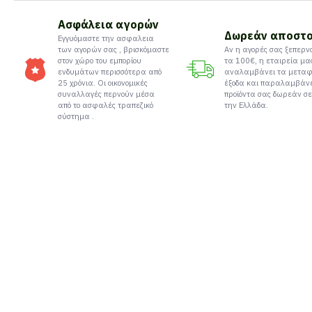
Ασφάλεια αγορών
Δωρεάν αποστ
Εγγυόμαστε την ασφαλεια
των αγορών σας , βρισκόμαστε
Αν η αγορές σας ξεπερν
στον χώρο του εμπορίου
τα 100€, η εταιρεία μα
ενδυμάτων περισσότερα από
αναλαμβάνει τα μεταφ
25 χρόνια. Οι οικονομικές
έξοδα και παραλαμβάν
συναλλαγές περνούν μέσα
προϊόντα σας δωρεάν σε
από το ασφαλές τραπεζικό
την Ελλάδα.
σύστημα .