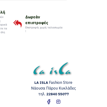
ολή
Δωρεάν
ούν
ς
επιστροφές
ορικά
Επιστροφές χωρίς ταλαιπωρία
ετε τα
!
 όλη
Fashion Store
LA ISLA
Νάουσα Πάρου
Κυκλάδες
τηλ.
22840 55077