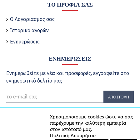
ΤΟ ΠΡΟΦΊΛ ΣΑΣ
Ο Λογαριασμός σας
Ιστορικό αγορών
Ενημερώσεις
ΕΝΗΜΕΡΏΣΕΙΣ
Ενημερωθείτε με νέα και προσφορές, εγγραφείτε στο
ενημερωτικό δελτίο μας
ΑΠΟΣΤΟΛΉ
Έχω διαβάσει και αποδέχομαι τους
Πολιτική Απορρήτου
Χρησιμοποιούμε cookies ώστε να σας
παρέχουμε την καλύτερη εμπειρία
στον ιστότοπό μας.
Copyright © 2023, La Isla - WebDesign by AWE.gr
Πολιτική Απορρήτου